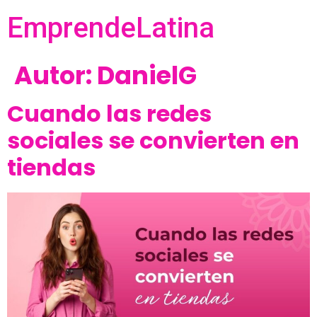
EmprendeLatina
Autor:
DanielG
Cuando las redes
sociales se convierten en
tiendas